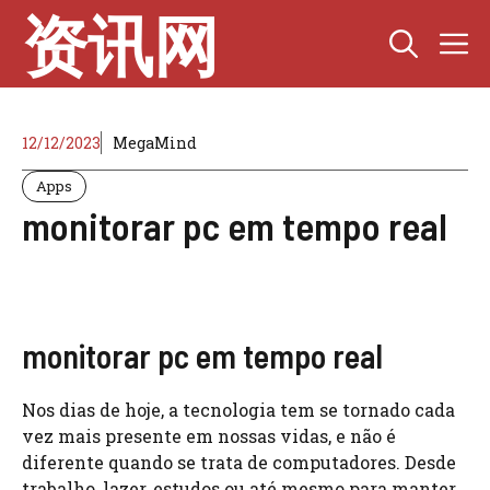
Skip
资讯网
M
to
content
12/12/2023
MegaMind
Apps
monitorar pc em tempo real
monitorar pc em tempo real
Nos dias de hoje, a tecnologia tem se tornado cada
vez mais presente em nossas vidas, e não é
diferente quando se trata de computadores. Desde
trabalho, lazer, estudos ou até mesmo para manter